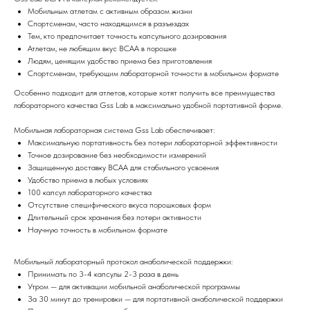
Мобильным атлетам с активным образом жизни
Спортсменам, часто находящимся в разъездах
Тем, кто предпочитает точность капсульного дозирования
Атлетам, не любящим вкус BCAA в порошке
Людям, ценящим удобство приема без приготовления
Спортсменам, требующим лабораторной точности в мобильном формате
Особенно подходит для атлетов, которые хотят получить все преимущества
лабораторного качества Gss Lab в максимально удобной портативной форме.
Мобильная лабораторная система Gss Lab обеспечивает:
Максимальную портативность без потери лабораторной эффективности
Точное дозирование без необходимости измерений
Защищенную доставку BCAA для стабильного усвоения
Удобство приема в любых условиях
100 капсул лабораторного качества
Отсутствие специфического вкуса порошковых форм
Длительный срок хранения без потери активности
Научную точность в мобильном формате
Мобильный лабораторный протокол анаболической поддержки:
Принимать по 3-4 капсулы 2-3 раза в день
Утром — для активации мобильной анаболической программы
За 30 минут до тренировки — для портативной анаболической поддержки