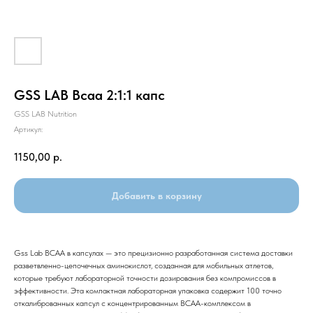
GSS LAB Bcaa 2:1:1 капс
GSS LAB Nutrition
Артикул:
1150,00
р.
Добавить в корзину
Gss Lab BCAA в капсулах — это прецизионно разработанная система доставки
разветвленно-цепочечных аминокислот, созданная для мобильных атлетов,
которые требуют лабораторной точности дозирования без компромиссов в
эффективности. Эта компактная лабораторная упаковка содержит 100 точно
откалиброванных капсул с концентрированным BCAA-комплексом в