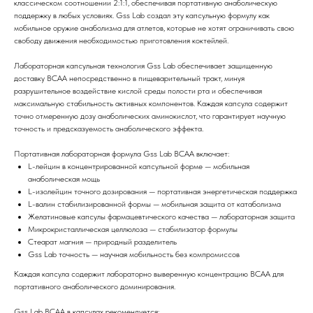
классическом соотношении 2:1:1, обеспечивая портативную анаболическую
поддержку в любых условиях. Gss Lab создал эту капсульную формулу как
мобильное оружие анаболизма для атлетов, которые не хотят ограничивать свою
свободу движения необходимостью приготовления коктейлей.
Лабораторная капсульная технология Gss Lab обеспечивает защищенную
доставку BCAA непосредственно в пищеварительный тракт, минуя
разрушительное воздействие кислой среды полости рта и обеспечивая
максимальную стабильность активных компонентов. Каждая капсула содержит
точно отмеренную дозу анаболических аминокислот, что гарантирует научную
точность и предсказуемость анаболического эффекта.
Портативная лабораторная формула Gss Lab BCAA включает:
L-лейцин в концентрированной капсульной форме — мобильная
анаболическая мощь
L-изолейцин точного дозирования — портативная энергетическая поддержка
L-валин стабилизированной формы — мобильная защита от катаболизма
Желатиновые капсулы фармацевтического качества — лабораторная защита
Микрокристаллическая целлюлоза — стабилизатор формулы
Стеарат магния — природный разделитель
Gss Lab точность — научная мобильность без компромиссов
Каждая капсула содержит лабораторно выверенную концентрацию BCAA для
портативного анаболического доминирования.
Gss Lab BCAA в капсулах рекомендуется: