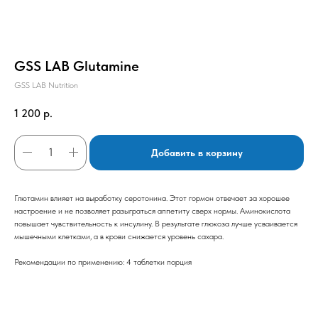
GSS LAB Glutamine
GSS LAB Nutrition
1 200
р.
Добавить в корзину
Глютамин влияет на выработку серотонина. Этот гормон отвечает за хорошее
настроение и не позволяет разыграться аппетиту сверх нормы. Аминокислота
повышает чувствительность к инсулину. В результате глюкоза лучше усваивается
мышечными клетками, а в крови снижается уровень сахара.
Рекомендации по применению: 4 таблетки порция